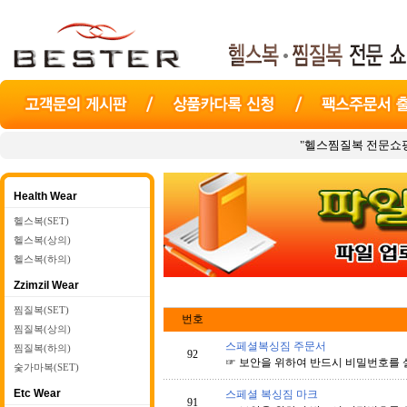
"헬스찜질복 전문쇼핑몰
베
Health Wear
헬스복(SET)
헬스복(상의)
헬스복(하의)
Zzimzil Wear
찜질복(SET)
번호
찜질복(상의)
스페셜복싱짐 주문서
찜질복(하의)
92
☞ 보안을 위하여 반드시 비밀번호를 
숯가마복(SET)
Etc Wear
스페셜 복싱짐 마크
91