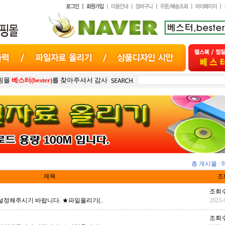
스터(bester)
를 찾아주셔서 감사합니다. "
항상 고객의 마음
"으로 최선을 다하
총 게시물 : 9
제목
조
조회수
설정해주시기 바랍니다. ★파일올리기(..
2023-
조회수