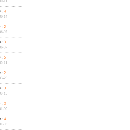
09-11
 :
4
06-14
 :
2
06-07
 :
3
06-07
 :
5
05-11
 :
2
03-29
 :
3
03-15
 :
3
01-09
 :
4
01-05