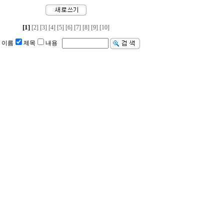
[1]
[2]
[3]
[4]
[5]
[6]
[7]
[8]
[9]
[10]
이름
제목
내용