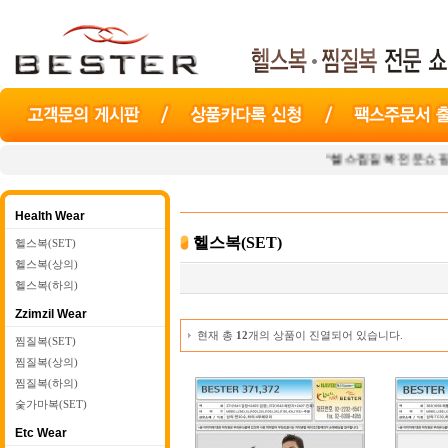
"헬스찜질복 전문쇼핑몰
베
Health Wear
헬스복(SET)
헬스복(SET)
헬스복(상의)
헬스복(하의)
Zzimzil Wear
현재 총
12
개의 상품이 진열되어 있습니다.
찜질복(SET)
찜질복(상의)
찜질복(하의)
숯가마복(SET)
Etc Wear