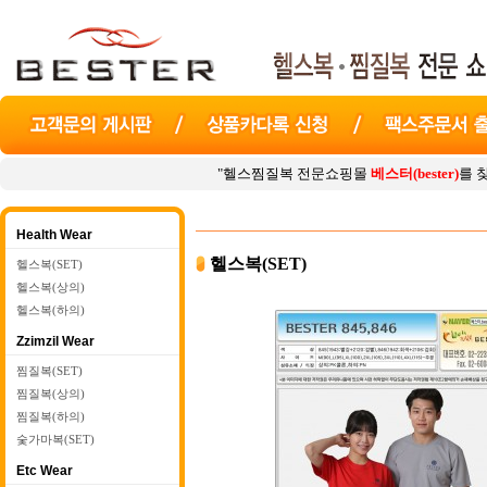
"헬스찜질복 전문쇼핑몰
베스터(bester)
를 찾아주셔서 감사
Health Wear
헬스복(SET)
헬스복(SET)
헬스복(상의)
헬스복(하의)
Zzimzil Wear
찜질복(SET)
찜질복(상의)
찜질복(하의)
숯가마복(SET)
Etc Wear