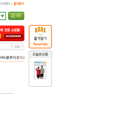
5,846(쿨론라운드)