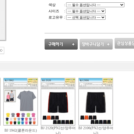
색상
:
사이즈
:
로고유무
:
BJ 2120(PN2선/양주머
BJ 2106(PN2선/양주머
BJ 1942(쿨론라운드)
니)
니)