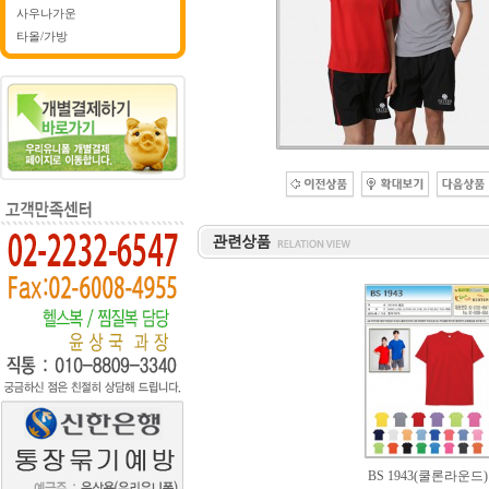
사우나가운
타올/가방
BS 1943(쿨론라운드)