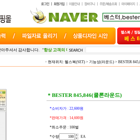
합니다. "
항상 고객의 마음
"으로 최선을 다하겠습니다.
현재위치:
헬스복(SET)
>
기능성(라운드)
>
BESTER 84
* BESTER 845,846(쿨론라운드)
*소비자가 :
22,600
원
*판매가격 :
14,600
원
*최소주문 : 100벌
*수량
EA