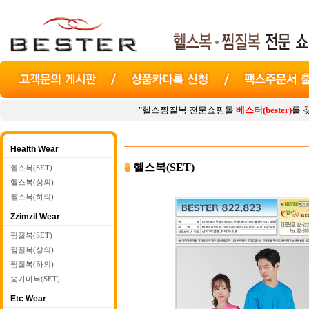
"헬스찜질복 전문쇼핑몰
베스터(bester)
를 찾아주셔서 감사합
Health Wear
헬스복(SET)
헬스복(SET)
헬스복(상의)
헬스복(하의)
Zzimzil Wear
찜질복(SET)
찜질복(상의)
찜질복(하의)
숯가마복(SET)
Etc Wear