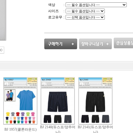
색상
:
사이즈
:
로고유무
:
BJ 2140(듀스포/양주머
BJ 2141(듀스포/양주머
BJ 1957(쿨론라운드)
니)
니)