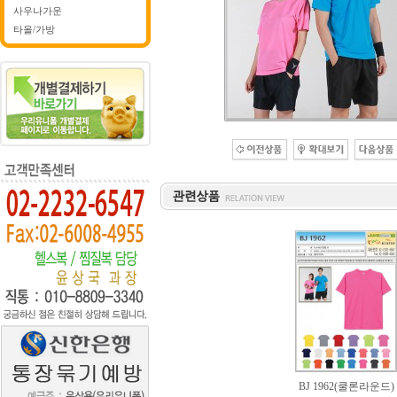
사우나가운
타올/가방
BJ 1962(쿨론라운드)