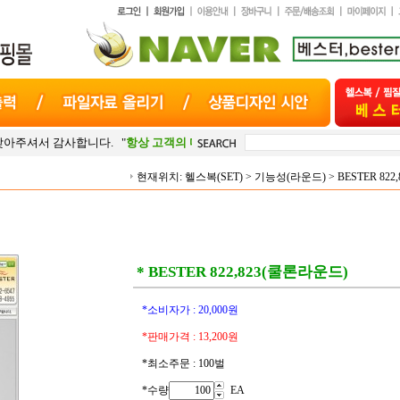
니다. "
항상 고객의 마음
"으로 최선을 다하겠습니다.
현재위치:
헬스복(SET)
>
기능성(라운드)
>
BESTER 82
* BESTER 822,823(쿨론라운드)
*소비자가 :
20,000
원
*판매가격 :
13,200
원
*최소주문 : 100벌
*수량
EA