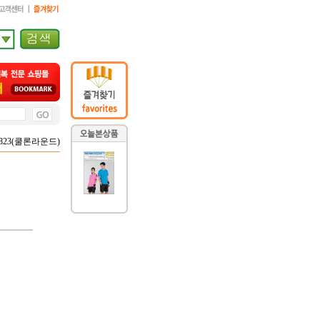
2,823(쿨론라운드)