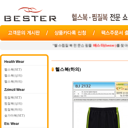
"헬스찜질복 전문쇼핑몰
베스터(bester)
를 찾아주셔서 감사
Health Wear
헬스복(하의)
헬스복(SET)
헬스복(상의)
헬스복(하의)
Zzimzil Wear
찜질복(SET)
찜질복(상의)
찜질복(하의)
숯가마복(SET)
Etc Wear