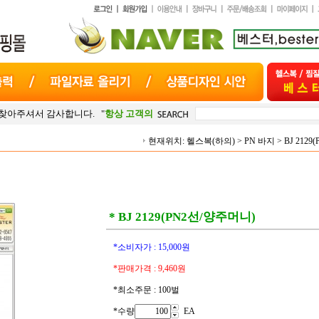
감사합니다. "
항상 고객의 마음
"으로 최선을 다하겠습니다.
현재위치:
헬스복(하의)
>
PN 바지
>
BJ 212
* BJ 2129(PN2선/양주머니)
*소비자가 :
15,000
원
*판매가격 :
9,460
원
*최소주문 : 100벌
*수량
EA