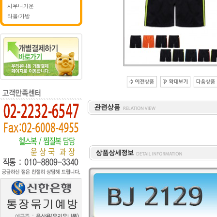
사우나가운
타올/가방