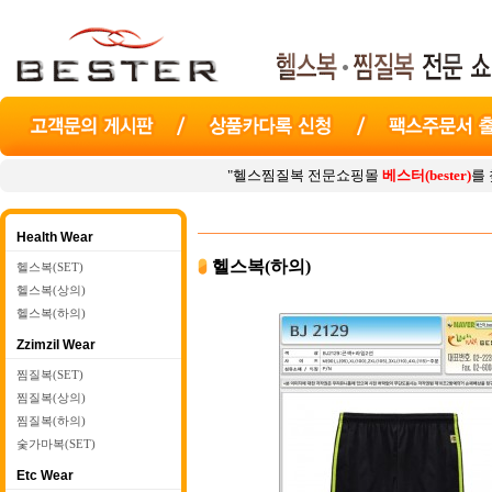
"헬스찜질복 전문쇼핑몰
베스터(bester)
를 찾아주셔서 
Health Wear
헬스복(하의)
헬스복(SET)
헬스복(상의)
헬스복(하의)
Zzimzil Wear
찜질복(SET)
찜질복(상의)
찜질복(하의)
숯가마복(SET)
Etc Wear