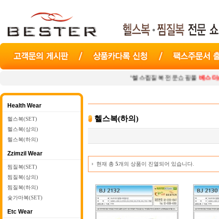
"헬스찜질복 전문쇼핑몰
베스터(beste
Health Wear
헬스복(하의)
헬스복(SET)
헬스복(상의)
헬스복(하의)
Zzimzil Wear
현재 총
5
개의 상품이 진열되어 있습니다.
찜질복(SET)
찜질복(상의)
찜질복(하의)
숯가마복(SET)
Etc Wear