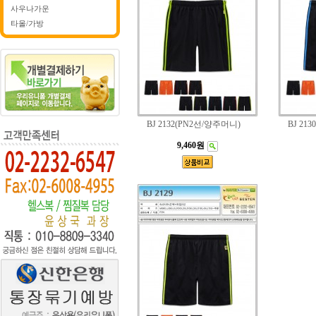
사우나가운
타올/가방
BJ 2132(PN2선/양주머니)
BJ 21
9,460원